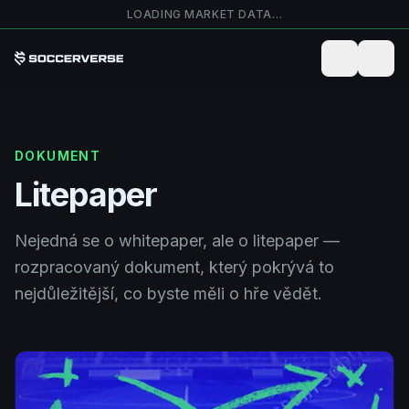
Přejít na hlavní obsah
LOADING MARKET DATA…
DOKUMENT
Litepaper
Nejedná se o whitepaper, ale o litepaper —
rozpracovaný dokument, který pokrývá to
nejdůležitější, co byste měli o hře vědět.