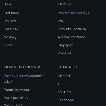
HRA
ZDROJE
Hrát hned
Uživatelská příručka
Jak hrát
Wiki
Herní FAQ
Komunitní centrum
Novinky
API dokumentace
O nás
Litepaper
Press kit
PRÁVNÍ INFORMACE
KOMUNITA
Zásady ochrany osobních
Discord
údajů
X
Podmínky webu
YouTube
Herní podmínky
Facebook
Zásady KYC