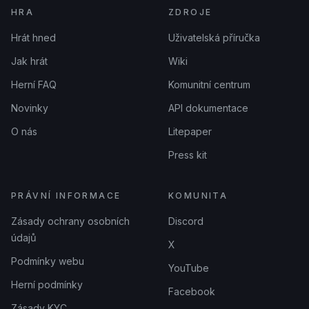
HRA
ZDROJE
Hrát hned
Uživatelská příručka
Jak hrát
Wiki
Herní FAQ
Komunitní centrum
Novinky
API dokumentace
O nás
Litepaper
Press kit
PRÁVNÍ INFORMACE
KOMUNITA
Zásady ochrany osobních
Discord
údajů
X
Podmínky webu
YouTube
Herní podmínky
Facebook
Zásady KYC