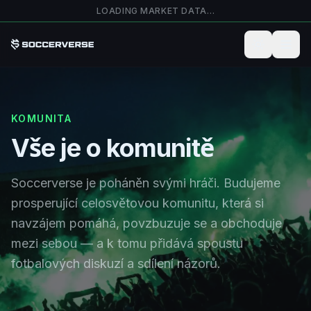
Přejít na hlavní obsah
LOADING MARKET DATA…
KOMUNITA
Vše je o komunitě
Soccerverse je poháněn svými hráči. Budujeme
prosperující celosvětovou komunitu, která si
navzájem pomáhá, povzbuzuje se a obchoduje
mezi sebou — a k tomu přidává spoustu
fotbalových diskuzí a sdílení názorů.