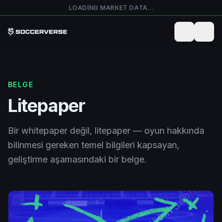
Ana içeriğe atla
LOADING MARKET DATA…
BELGE
Litepaper
Bir whitepaper değil, litepaper — oyun hakkında
bilinmesi gereken temel bilgileri kapsayan,
geliştirme aşamasındaki bir belge.