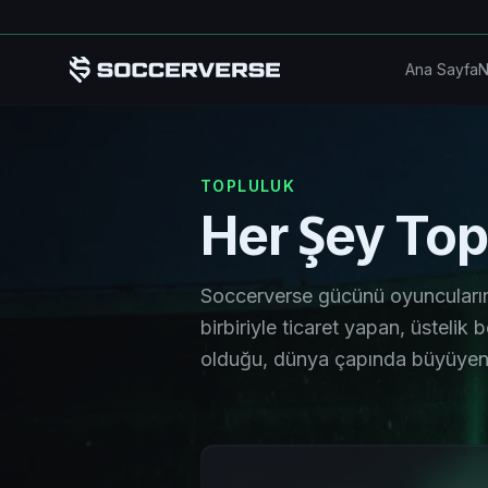
Ana içeriğe atla
Ana Sayfa
N
TOPLULUK
Her Şey Topl
Soccerverse gücünü oyuncularınd
birbiriyle ticaret yapan, üstelik 
olduğu, dünya çapında büyüyen b