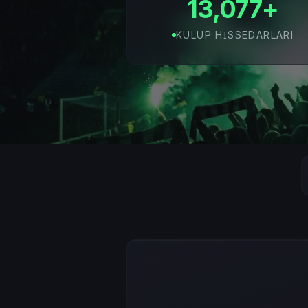
13,077+
KULÜP HISSEDARLARI