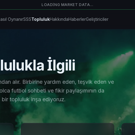
LOADING MARKET DATA…
asıl Oynanır
SSS
Topluluk
Hakkında
Haberler
Geliştiriciler
ulukla İlgili
an alır. Birbirine yardım eden, teşvik eden ve
bolca futbol sohbeti ve fikir paylaşımının da
ir topluluk inşa ediyoruz.