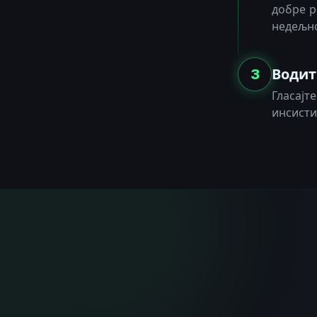
добре р
недељно
3
Водит
Гласајт
инсисти