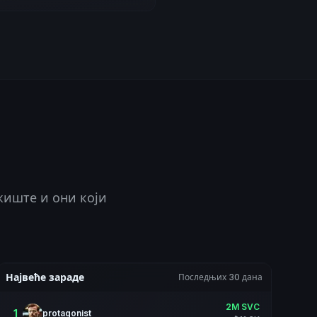
жиште и они који
Највеће зараде
Последњих 30 дана
2M SVC
1
protagonist