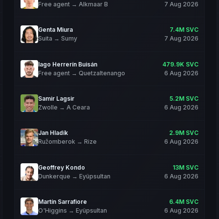
Free agent
→
Alkmaar B
7 Aug 2026
Genta Miura
7.4M SVC
Suita
→
Sumy
7 Aug 2026
Iago Herrerín Buisán
479.9K SVC
Free agent
→
Quetzaltenango
6 Aug 2026
Samir Lagsir
5.2M SVC
Zwolle
→
A Ceara
6 Aug 2026
Jan Hladík
2.9M SVC
Ružomberok
→
Rize
6 Aug 2026
Geoffrey Kondo
13M SVC
Dunkerque
→
Eyüpsultan
6 Aug 2026
Martín Sarrafiore
6.4M SVC
O'Higgins
→
Eyüpsultan
6 Aug 2026