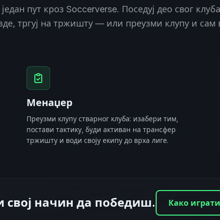
 један пут кроз Soccerverse. Поседуј део свог клуб
зде, тргуј на тржишту — или преузми клупу и сам 
Менаџер
Преузми клупу стварног клуба: изабери тим,
постави тактику, буди активан на трансфер
тржишту и води своју екипу до врха лиге.
 свој начин да победиш.
Како играт