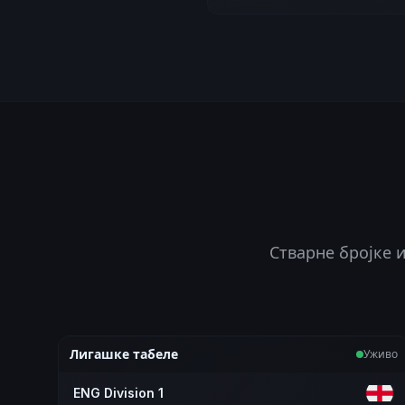
Стварне бројке 
Лигашке табеле
Уживо
ENG Division 1