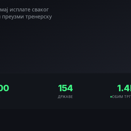
мај исплате сваког
м преузми тренерску
100
154
1.
И
ДРЖАВЕ
ОБИМ ТРГ