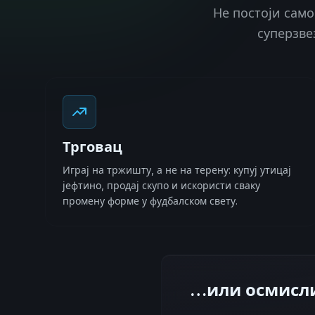
Не постоји само
суперзве
Трговац
Играј на тржишту, а не на терену: купуј утицај
јефтино, продај скупо и искористи сваку
промену форме у фудбалском свету.
…или осмисли