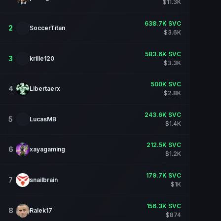
$11.3K
638.7K SVC
2
SoccerTitan
$3.6K
583.6K SVC
3
krille120
$3.3K
500K SVC
4
Libertaerx
$2.8K
243.6K SVC
5
LucasMB
$1.4K
212.5K SVC
6
xayagaming
$1.2K
179.7K SVC
7
snailbrain
$1K
156.3K SVC
8
Ralek17
$874