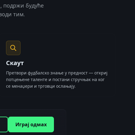
а, подржи будуће
води тим.
Скаут
Претвори фудбалско знање у предност — откриј
потцењене таленте и постани стручњак на ког
се менаџери и трговци ослањају.
и
Играј одмах