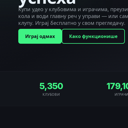
Купи удео у клубовима и играчима, преузи
кола и води главну реч у управи — или са
клупу. Играј бесплатно у свом прегледачу.
Играј одмах
Како функционише
5,350
179,
КЛУБОВИ
ИГРАЧ