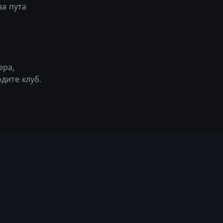
ва пута
ера,
дите клуб.