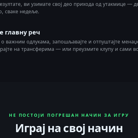
езултате, ви узимате свој део прихода од утакмице — д
, сваке недеље.
е главну реч
е о важним одлукама, запошљавајте и отпуштајте менаџ
рајте на трансферима — или преузмите клупу и сами во
НЕ ПОСТОЈИ ПОГРЕШАН НАЧИН ЗА ИГРУ
Играј на свој начин