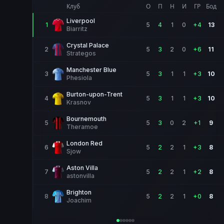
Клуб
О
П
Н
И
ГР
Бод
Liverpool
1
5
4
1
0
+
4
13
Менаџер
:
Biarritz
Crystal Palace
2
5
3
2
0
+
6
11
Менаџер
:
Strategos
Manchester Blue
3
5
3
1
1
+
3
10
Менаџер
:
Phesiola
Burton-upon-Trent
4
5
3
1
1
+
3
10
Менаџер
:
Krasnov
Bournemouth
5
5
3
0
2
+
1
9
Менаџер
:
Theramoe
London Red
6
5
2
2
1
+
3
8
Менаџер
:
Sjow
Aston Villa
7
5
2
2
1
+
2
8
Менаџер
:
astonvilla
Brighton
8
5
2
2
1
+
0
8
Менаџер
:
Joachim