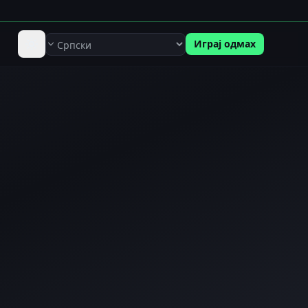
Играј одмах
Језик