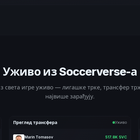
Уживо из Soccerverse-а
из света игре уживо — лигашке трке, трансфер тр
највише зарађују.
Преглед трансфера
Уживо
Marin Tomasov
517.8K SVC