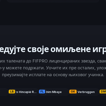
едујте своје омиљене иг
их талената до FIFPRO лиценцираних звезда, свак
e-у можете подржати. Уочите их пре осталих, уло
преузимајте исплате на основу њиховог учинка.
FL
GK
DMC
Piero Hincapié Reyna
Ibrahim Mbaye
Bart Verbruggen
Vítor Machado Ferreira
88
89
97