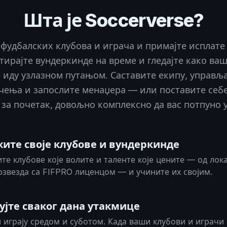
Шта је Soccerverse?
 фудбалских клубова и играча и примајте исплате
тирајте вундеркинде на време и гледајте како ваш
 иду узлазном путањом. Саставите екипу, управља
ичења и запослите менаџера — или поставите себе 
 за почетак, довољно комплексно да вас потпуно у
ите своје клубове и вундеркинде
те клубове које волите и таленте које цените — од лок
рзвезда са FIFPRO лиценцом — и учините их својим.
ујте сваког дана утакмице
 играју средом и суботом. Када ваши клубови и играчи