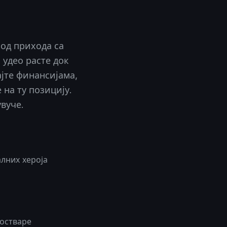
 од прихода са
 удео расте док
јте финансијама,
на ту позицију.
вуче.
алних хероја
 остваре