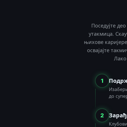
Поседујте део
утакмица. Скау
њихове каријере
освајајте такм
Лако
1
Подрж
Изабери
до супе
2
Зарађ
Клубови