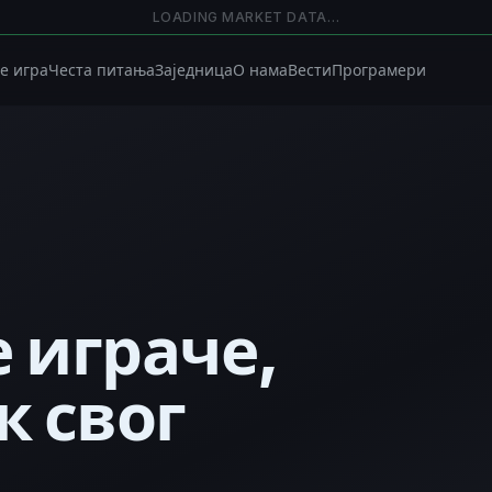
LOADING MARKET DATA…
се игра
Честа питања
Заједница
О нама
Вести
Програмери
е играче,
к свог