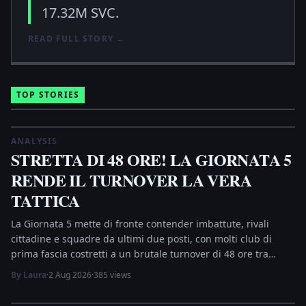
17.32M SVC.
READ FULL STORY
→
TOP STORIES
ANALYSIS
STRETTA DI 48 ORE! LA GIORNATA 5
RENDE IL TURNOVER LA VERA
TATTICA
La Giornata 5 mette di fronte contender imbattute, rivali
cittadine e squadre da ultimi due posti, con molti club di
prima fascia costretti a un brutale turnover di 48 ore tra
coppa e campionato. Burton-upon-Trent contro Liverpool
By Laura
·
2 Aug 2026
·
385 views
guida la lista tattica di Laura Martinez.