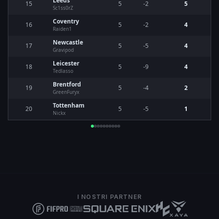
Leeds
15
5
-2
5
Sc1ss0rZ
Coventry
16
5
-2
4
Raiden1
Newcastle
17
5
-5
4
Gravipod
Leicester
18
5
-9
4
Tedlasso
Brentford
19
5
-4
2
GreenFuryx
Tottenham
20
5
-5
1
Nickx
I NOSTRI PARTNER