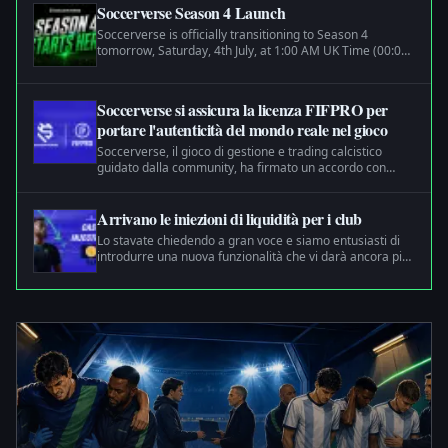
Soccerverse Season 4 Launch
Soccerverse is officially transitioning to Season 4
tomorrow, Saturday, 4th July, at 1:00 AM UK Time (00:00
UTC) With the launch of the new season, we will have
refreshed competitions, updated player ratings, and
introduce several rule changes designed to make the
Soccerverse si assicura la licenza FIFPRO per
matches and the market more dynamic, and fair.
portare l'autenticità del mondo reale nel gioco
Soccerverse, il gioco di gestione e trading calcistico
guidato dalla community, ha firmato un accordo con
FIFPRO, l'organizzazione di rappresentanza globale dei
calciatori professionisti.
Arrivano le iniezioni di liquidità per i club
Lo stavate chiedendo a gran voce e siamo entusiasti di
introdurre una nuova funzionalità che vi darà ancora più
controllo sui vostri club: le iniezioni di liquidità!