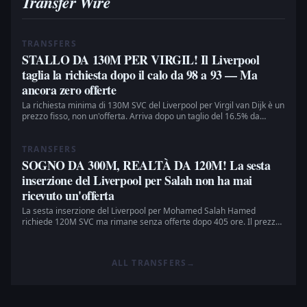
Transfer Wire
TRANSFERS
STALLO DA 130M PER VIRGIL! Il Liverpool
taglia la richiesta dopo il calo da 98 a 93 — Ma
ancora zero offerte
La richiesta minima di 130M SVC del Liverpool per Virgil van Dijk è un
prezzo fisso, non un'offerta. Arriva dopo un taglio del 16.5% da
155.69M, eppure due inserzioni nell'arco di quasi 28 giorni hanno
prodotto zero offerte.
TRANSFERS
SOGNO DA 300M, REALTÀ DA 120M! La sesta
inserzione del Liverpool per Salah non ha mai
ricevuto un'offerta
La sesta inserzione del Liverpool per Mohamed Salah Hamed
richiede 120M SVC ma rimane senza offerte dopo 405 ore. Il prezzo
è sceso del 60% rispetto alla richiesta di 300M di gennaio, ma è
ancora pari a 8.3 volte il suo valore attuale.
ALL TRANSFERS
→