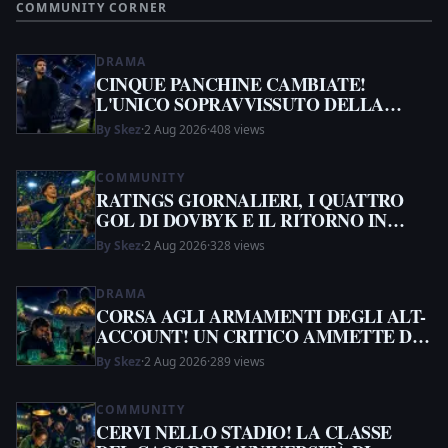
COMMUNITY CORNER
DRAMA
CINQUE PANCHINE CAMBIATE!
L'UNICO SOPRAVVISSUTO DELLA
ROMA VA IN VETTA
By Skez
·
2 Aug 2026
·
408 views
COMMUNITY
RATINGS GIORNALIERI, I QUATTRO
GOL DI DOVBYK E IL RITORNO IN
NOVE GIORNI DI TADDY!
By Skez
·
2 Aug 2026
·
328 views
DRAMA
CORSA AGLI ARMAMENTI DEGLI ALT-
ACCOUNT! UN CRITICO AMMETTE DI
USARLI MENTRE LA GUERRA SUL KYC
By Skez
·
2 Aug 2026
·
289 views
SCUOTE DISCORD
COMMUNITY
CERVI NELLO STADIO! LA CLASSE