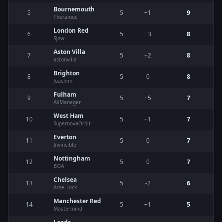
Bournemouth
5
5
+1
9
Theramoe
London Red
6
5
+3
8
Sjow
Aston Villa
7
5
+2
8
astonvilla
Brighton
8
5
0
8
Joachim
Fulham
9
5
+5
7
AliManager
West Ham
10
5
+1
7
SupernovaOrbit
Everton
11
5
0
7
Invincible
Nottingham
12
5
0
7
BOA
Chelsea
13
5
-2
6
Arne_Lock
Manchester Red
14
5
+1
5
Mastermind