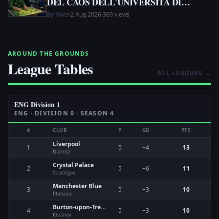
DEL CAOS DELL'UNIVERSITÀ DI
DISCORD
By Skez
·
2 Aug 2026
·
369 views
AROUND THE GROUNDS
League Tables
ALL LEAGUES
→
ENG Division 1
ENG
· DIVISION
0
· SEASON 4
#
CLUB
P
GD
PTS
Liverpool
1
5
+4
13
Biarritz
Crystal Palace
2
5
+6
11
Strategos
Manchester Blue
3
5
+3
10
Phesiola
Burton-upon-Trent
4
5
+3
10
Krasnov