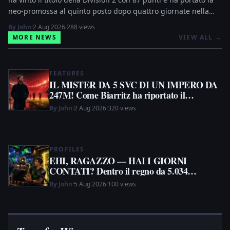
neo-promossa al quinto posto dopo quattro giornate nella
massima serie. I suoi numeri evidenziano flessibilità tattica,
By John
·
2 Aug 2026
·
288 views
prudenza sul mercato e una predilezione per la costruzione
MORE NEWS
VIEW ALL
→
silenziosa.
FEATURES
IL MISTER DA 5 SVC DI UN IMPERO DA
247M! Come Biarritz ha riportato il
Liverpool in corsa
By John
·
2 Aug 2026
·
320 views
PROFILES
EHI, RAGAZZO — HAI I GIORNI
CONTATI? Dentro il regno da 5.034
messaggi di Skez
By John
·
5 Aug 2026
·
100 views