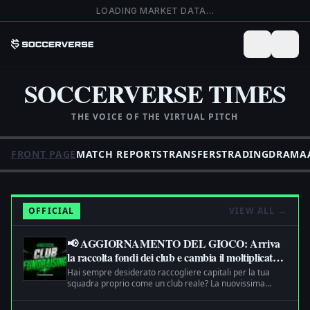
Salta al contenuto principale
LOADING MARKET DATA…
SOCCERVERSE TIMES
THE VOICE OF THE VIRTUAL PITCH
FRONT PAGE
MATCH REPORTS
TRANSFERS
TRADING
DRAMA
OFFICIAL
VIEW ALL
→
📢 AGGIORNAMENTO DEL GIOCO: Arriva
la raccolta fondi dei club e cambia il moltiplicatore
di iniezione di liquidità
Hai sempre desiderato raccogliere capitali per la tua
squadra proprio come un club reale? La nuovissima
funzione di Raccolta Fondi è ora attiva!