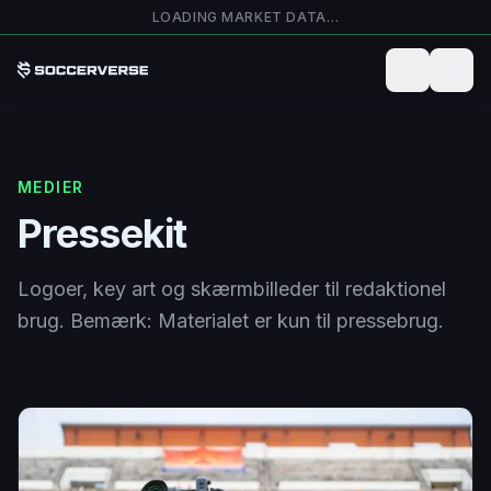
Spring til hovedindhold
LOADING MARKET DATA…
MEDIER
Pressekit
Logoer, key art og skærmbilleder til redaktionel
brug. Bemærk: Materialet er kun til pressebrug.