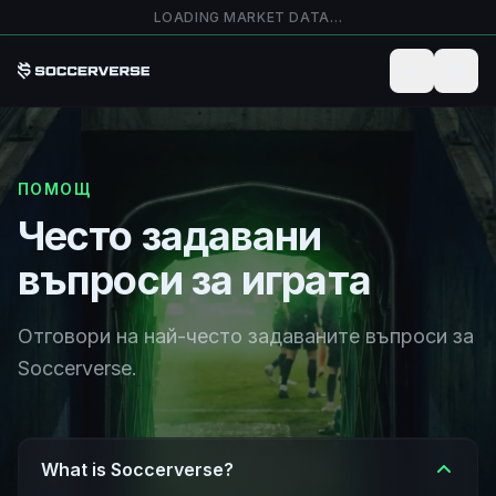
Прескочи към основното съдържание
LOADING MARKET DATA…
ПОМОЩ
Често задавани
въпроси за играта
Отговори на най-често задаваните въпроси за
Soccerverse.
What is Soccerverse?