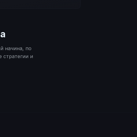
а
й начина, по
е стратегии и