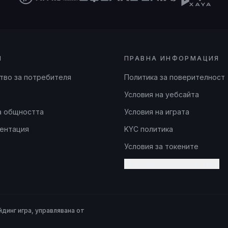
И
ПРАВНА ИНФОРМАЦИЯ
тво за потребителя
Политика за поверителност
Условия на уебсайта
а общността
Условия на играта
ментация
KYC политика
Условия за токените
Настройки на бисквитките
динг игра, управлявана от