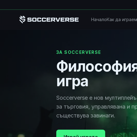
Прескочи към основното съдържание
Начало
Как да играе
ЗА SOCCERVERSE
Философия
игра
Soccerverse е нов мултиплей
за търговия, управлявана и 
съществува завинаги.