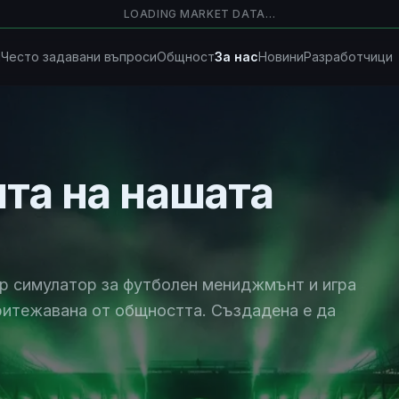
LOADING MARKET DATA…
м
Често задавани въпроси
Общност
За нас
Новини
Разработчици
та на нашата
ър симулатор за футболен мениджмънт и игра
притежавана от общността. Създадена е да