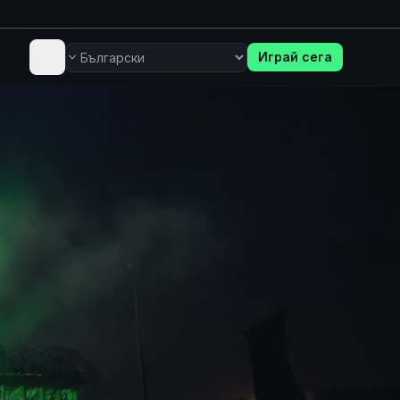
Играй сега
Език