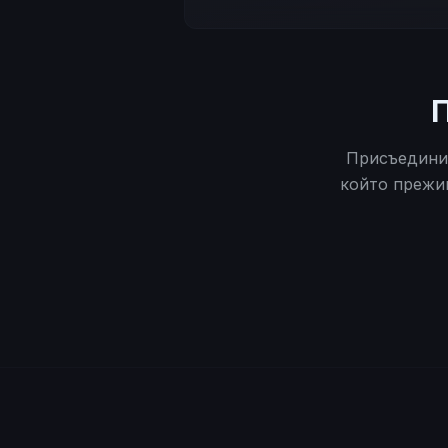
Присъедини 
който прежив