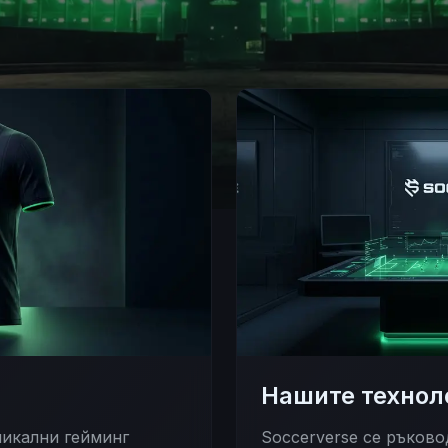
Нашите технол
никални гейминг
Soccerverse се ръково