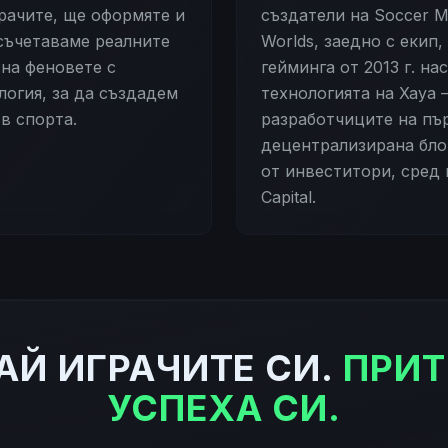
рачите, ще оформяте и
създатели на Soccer M
 съчетаваме реалните
Worlds, заедно с екип,
 на феновете с
гейминга от 2013 г. на
логия, за да създадем
технологията на Xaya 
 в спорта.
разработчиците на пъ
децентрализирана бло
от инвеститори, сред 
Capital.
АЙ ИГРАЧИТЕ СИ.
ПРИ
УСПЕХА СИ.