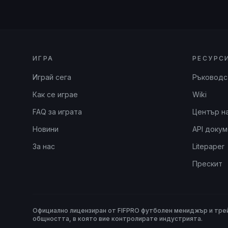
ИГРА
РЕСУРС
Играй сега
Ръководс
Как се играе
Wiki
FAQ за играта
Център н
Новини
API доку
За нас
Litepaper
Прескит
Официално лицензиран от FIFPRO футболен мениджър и трей
общността, в която вие контролирате индустрията.