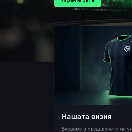
Играй играта
Нашата визия
Вярваме в създаването на у