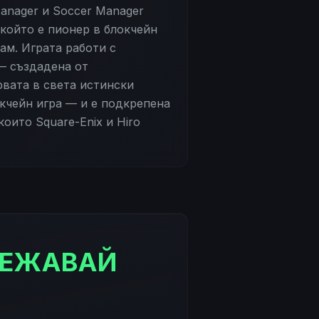
anager и Soccer Manager
 който е пионер в блокчейн
сам. Играта работи с
— създадена от
рвата в света истински
кчейн игра — и е подкрепена
които Square-Enix и Hiro
ТЕЖАВАЙ