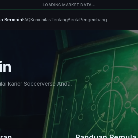
LOADING MARKET DATA…
a Bermain
FAQ
Komunitas
Tentang
Berita
Pengembang
in
ai karier Soccerverse Anda.
uran
Panduan Pemula 