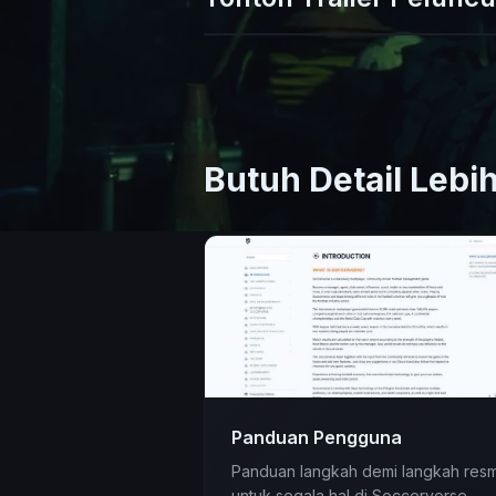
Butuh Detail Lebih
Panduan Pengguna
Panduan langkah demi langkah resm
untuk segala hal di Soccerverse —