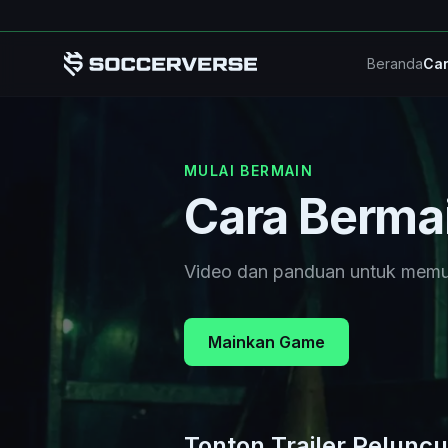
Lompat ke Konten Utama
Beranda
Car
MULAI BERMAIN
Cara Berma
Video dan panduan untuk memul
Mainkan Game
Tonton Trailer Pelunc