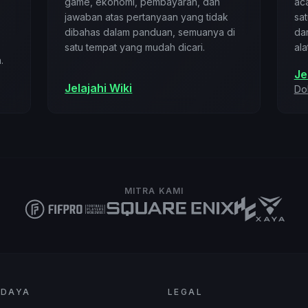
game, ekonomi, pembayaran, dan
aca
jawaban atas pertanyaan yang tidak
sa
dibahas dalam panduan, semuanya di
da
satu tempat yang mudah dicari.
ala
.
Je
Jelajahi Wiki
Do
MITRA KAMI
 DAYA
LEGAL