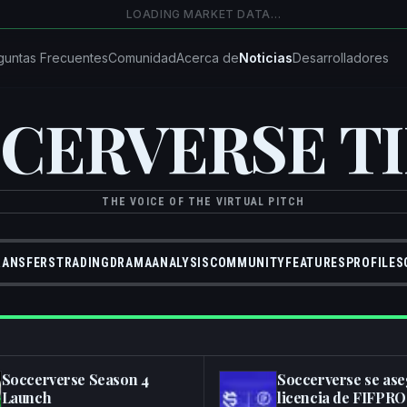
LOADING MARKET DATA…
guntas Frecuentes
Comunidad
Acerca de
Noticias
Desarrolladores
CERVERSE T
THE VOICE OF THE VIRTUAL PITCH
RANSFERS
TRADING
DRAMA
ANALYSIS
COMMUNITY
FEATURES
PROFILES
Soccerverse Season 4
Soccerverse se ase
Launch
licencia de FIFPRO