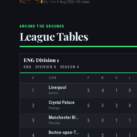
mensajes de Skez
By John
·
5 Aug 2026
·
145 views
AROUND THE GROUNDS
League Tables
ENG Division 1
ENG
· DIVISION
0
· SEASON 4
#
CLUB
P
W
D
L
Liverpool
1
5
4
1
0
Biarritz
Crystal Palace
2
5
3
2
0
Strategos
Manchester Blue
3
5
3
1
1
Phesiola
Burton-upon-Trent
4
5
3
1
1