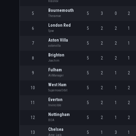
Krasnov
Bournemouth
5
5
3
0
2
Theramoe
London Red
6
5
2
2
1
Sjow
Aston Villa
7
5
2
2
1
astonvilla
Brighton
8
5
2
2
1
Joachim
Fulham
9
5
2
1
2
AliManager
West Ham
10
5
2
1
2
SupernovaOrbit
Everton
11
5
2
1
2
Invincible
Nottingham
12
5
2
1
2
BOA
Chelsea
13
5
1
3
1
Arne_Lock