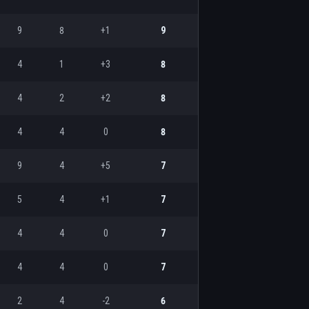
9
8
+1
9
4
1
+3
8
4
2
+2
8
4
4
0
8
9
4
+5
7
5
4
+1
7
4
4
0
7
4
4
0
7
2
4
-2
6