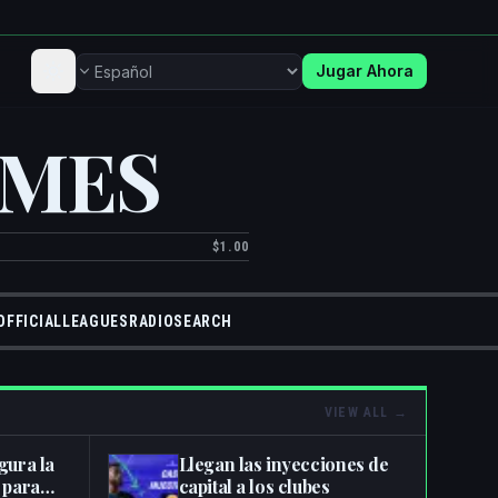
Jugar Ahora
Idioma
IMES
$1.00
OFFICIAL
LEAGUES
RADIO
SEARCH
VIEW ALL
→
gura la
Llegan las inyecciones de
 para
capital a los clubes