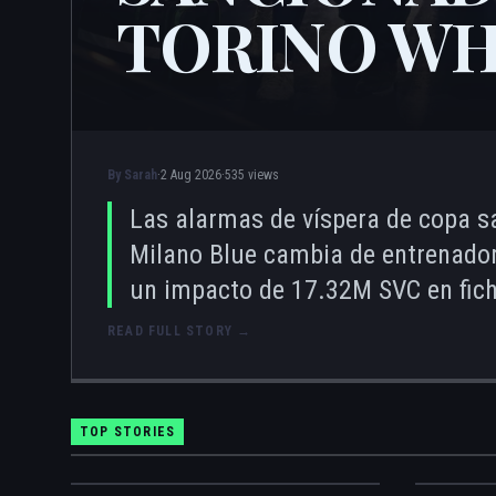
TORINO WH
By Sarah
·
2 Aug 2026
·
535 views
Las alarmas de víspera de copa sal
Milano Blue cambia de entrenador
un impacto de 17.32M SVC en fich
READ FULL STORY
→
TOP STORIES