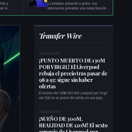
d del
tión y
Lo estabais pidiendo a gritos: nos
o
por la
entusiasma presentar una nueva función
cuerdo con
que os dará el poder de tomar aún más
esentativa
el control de vuestros clubes: ¡las
onales.
inyecciones de capital!
Transfer Wire
TRANSFERS
¡PUNTO MUERTO DE 130M
POR VIRGIL! El Liverpool
rebaja el precio tras pasar de
98 a 93: sigue sin haber
ofertas
El mínimo de 130M SVC del Liverpool por Virgil
van Dijk es un precio de salida, no una puja.
Llega tras un recorte del 16.5% desde los
155.69M, pero dos puestas a la venta durante
casi 28 days no han generado ni una sola
TRANSFERS
oferta.
¡SUEÑO DE 300M,
REALIDAD DE 120M! El sexto
anuncio de Liverpool por