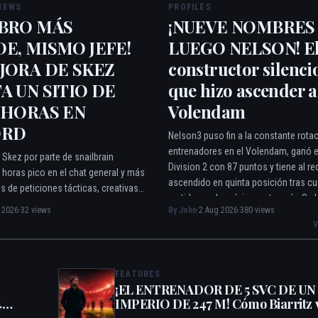
NEWS
PROFILES
BRO MÁS
¡NUEVE NOMBRES
E, MISMO JEFE!
LUEGO NELSON! E
JORA DE SKEZ
constructor silenci
A UN SITIO DE
que hizo ascender a
 HORAS EN
Volendam
ORD
Nelson3 puso fin a la constante rota
entrenadores en el Volendam, ganó el 
 Skez por parte de snailbrain
Division 2 con 87 puntos y tiene al re
horas pico en el chat general y más
ascendido en quinta posición tras cu
s de peticiones tácticas, creativas y
partidos en la máxima categoría. Su h
ora Skez puede verificar el código
 2026
·
32 views
By John
·
2 Aug 2026
·
380 views
apunta a la flexibilidad táctica, la m
otor de partidos desplegado, pero
los fichajes y la preferencia por const
ue el mismo portero sigue al mando.
silencio.
FEATURES
¡EL ENTRENADOR DE 5 SVC DE UN
4
IMPERIO DE 247 M! Cómo Biarritz v