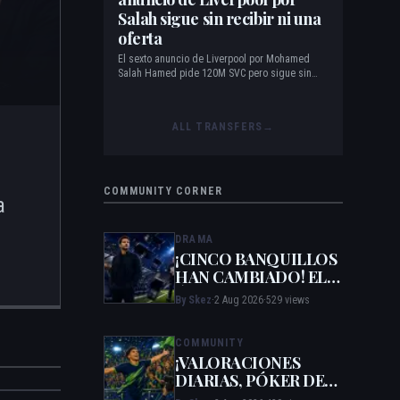
Salah sigue sin recibir ni una
oferta
El sexto anuncio de Liverpool por Mohamed
Salah Hamed pide 120M SVC pero sigue sin
ofertas tras 405 horas. El precio ha caído un
60% desde los 300M pedidos en enero, pero
aún se sitúa en 8.3 veces su valor en vivo.
ALL TRANSFERS
→
COMMUNITY CORNER
a
DRAMA
¡CINCO BANQUILLOS
HAN CAMBIADO! EL
ÚNICO
By Skez
·
2 Aug 2026
·
529 views
SUPERVIVIENTE DE
LA ROMA SE PONE
COMMUNITY
LÍDER
¡VALORACIONES
DIARIAS, PÓKER DE
DOVBYK Y EL