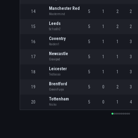
Manchester Red
14
5
1
2
2
Mastermind
Leeds
15
5
1
2
2
Sc1ss0rZ
Coventry
16
5
1
1
3
Raiden1
Newcastle
17
5
1
1
3
Gravipod
Leicester
18
5
1
1
3
Tedlasso
Brentford
19
5
0
2
3
GreenFuryx
Tottenham
20
5
0
1
4
Nickx