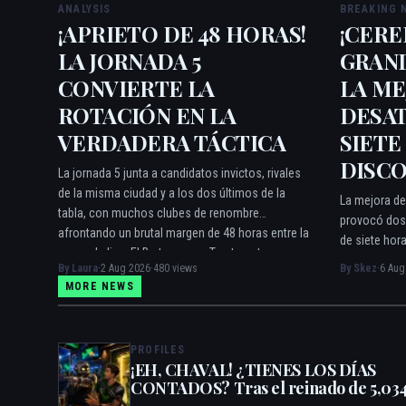
ANALYSIS
BREAKING 
¡APRIETO DE 48 HORAS!
¡CERE
LA JORNADA 5
GRAND
CONVIERTE LA
LA ME
ROTACIÓN EN LA
DESAT
VERDADERA TÁCTICA
SIETE
DISC
La jornada 5 junta a candidatos invictos, rivales
de la misma ciudad y a los dos últimos de la
La mejora de
tabla, con muchos clubes de renombre
provocó dos 
afrontando un brutal margen de 48 horas entre la
de siete hora
copa y la liga. El Burton-upon-Trent contra
de datos. Ah
By Laura
·
2 Aug 2026
·
480 views
By Skez
·
6 Aug
Liverpool encabeza la lista de seguimiento
fuente del m
MORE NEWS
táctico de Laura Martinez.
insiste en q
PROFILES
¡EH, CHAVAL! ¿TIENES LOS DÍAS
CONTADOS? Tras el reinado de 5,03