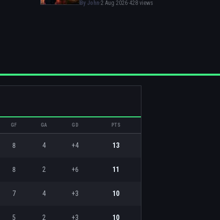
meter al Liverpool en la lucha
By John
·
2 Aug 2026
·
428 views
GF
GA
GD
PTS
8
4
+4
13
8
2
+6
11
7
4
+3
10
5
2
+3
10