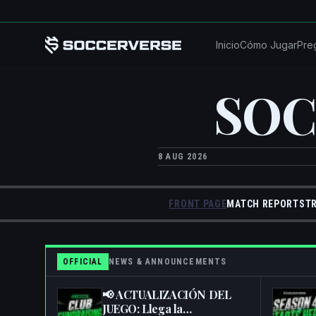
Saltar al contenido principal
Inicio
Cómo Jugar
Pre
SOC
8 AUG 2026
FRONT PAGE
MATCH REPORTS
T
OFFICIAL
NEWS & ANNOUNCEMENTS
📢 ACTUALIZACIÓN DEL
JUEGO: Llega la